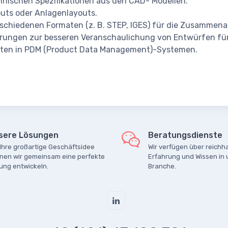
hnischen Spezifikationen aus den CAD- Modellen.
outs oder Anlagenlayouts.
chiedenen Formaten (z. B. STEP, IGES) für die Zusammenar
ierungen zur besseren Veranschaulichung von Entwürfen f
ten in PDM (Product Data Management)-Systemen.
sere Lösungen
Beratungsdienste
 Ihre großartige Geschäftsidee
Wir verfügen über reichha
nen wir gemeinsam eine perfekte
Erfahrung und Wissen in 
ung entwickeln.
Branche.